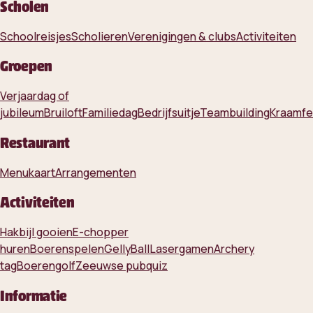
Scholen
Schoolreisjes
Scholieren
Verenigingen & clubs
Activiteiten
Groepen
Verjaardag of
jubileum
Bruiloft
Familiedag
Bedrijfsuitje
Teambuilding
Kraamfe
Restaurant
Menukaart
Arrangementen
Activiteiten
Hakbijl gooien
E-chopper
huren
Boerenspelen
GellyBall
Lasergamen
Archery
tag
Boerengolf
Zeeuwse pubquiz
Informatie