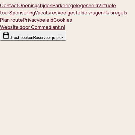
Contact
Openingstijden
Parkeergelegenheid
Virtuele
tour
Sponsoring
Vacatures
Veelgestelde vragen
Huisregels
Plan route
Privacybeleid
Cookies
Website door Commediant.nl
direct boeken
Reserveer je plek