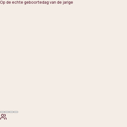
Op de echte geboortedag van de jarige
Wat krijg je
Een gratis dessert ter waarde van EUR 9,00
Laat zien
Een geldige ID-kaart of ander geboortebewijs
Vooraf slim
Reserveren helpt, vooral met een grotere groep