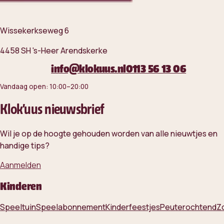
Wissekerkseweg 6
4458 SH 's-Heer Arendskerke
Reserveren
info@klokuus.nl
0113 56 13 06
Vandaag open
: 10:00–20:00
Klok'uus nieuwsbrief
Wil je op de hoogte gehouden worden van alle nieuwtjes en
handige tips?
Aanmelden
Kinderen
Speeltuin
Speelabonnement
Kinderfeestjes
Peuterochtend
Z